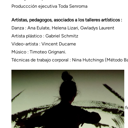
Produccción ejecutiva Toda Senroma
Artistas, pedagogos, asociados a los talleres artísticos :
Danza : Ana Eulate, Helena Lizari, Gwladys Laurent
Artista plástico : Gabriel Schmitz
Video-artista : Vincent Ducarne
Músico : Timoteo Grignani.
Técnicas de trabajo corporal : Nina Hutchings (Método Bat
Fotografía Luis Castilla (2 foto) Florentino Yamuza (3-4 f