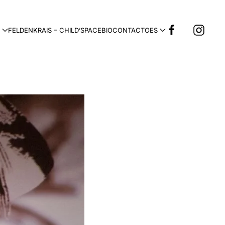
FELDENKRAIS – CHILD’SPACE
BIO
CONTACTO
ES